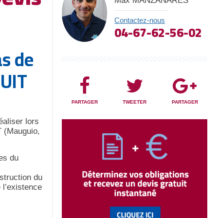
Max MANZANARES
Contactez-nous
04-67-62-56-02
s de
TUIT
PARTAGER
TWEETER
PARTAGER
aliser lors
T (Mauguio,
ues du
struction du
 l’existence