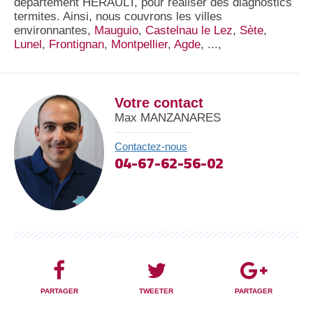
département HERAULT, pour réaliser des diagnostics
termites. Ainsi, nous couvrons les villes
environnantes,
Mauguio
,
Castelnau le Lez
,
Sète
,
Lunel
,
Frontignan
,
Montpellier
,
Agde
, ...,
Votre contact
Max MANZANARES
Contactez-nous
04-67-62-56-02
PARTAGER
TWEETER
PARTAGER